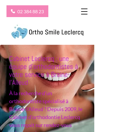
02 384 88 23
Cabinet Leclercq : une
équipe d’orthodontistes à
votre service à Braine-
l'Alleud
À la recherche d’un
orthodontiste spécialisé à
Braine-l'Alleud ? Depuis 2009, le
Cabinet d’orthodontie Leclercq
vous reçoit sur rendez-vous