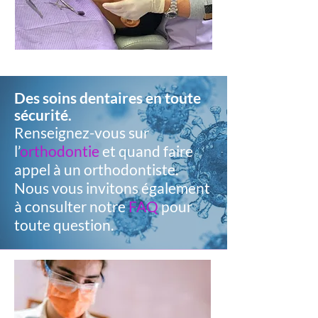
Des soins dentaires en toute
sécurité.
Renseignez-vous sur
l’
orthodontie
et quand faire
appel à un orthodontiste.
Nous
vous invitons également
à consulter notre
FAQ
pour
toute question.